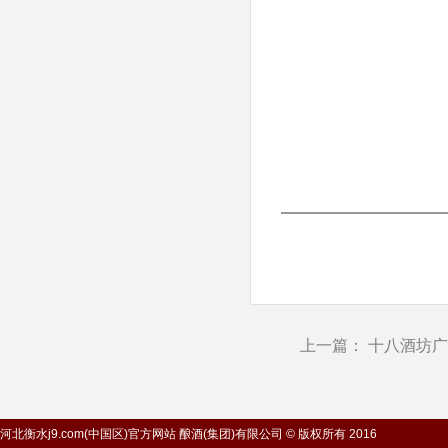
上一篇：
十八酒坊广
河北衡水j9.com(中国区)官方网站 酿酒(集团)有限公司 © 版权所有 2016